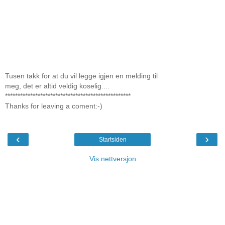
Tusen takk for at du vil legge igjen en melding til
meg, det er altid veldig koselig....
**************************************************
Thanks for leaving a coment:-)
‹
›
Startsiden
Vis nettversjon