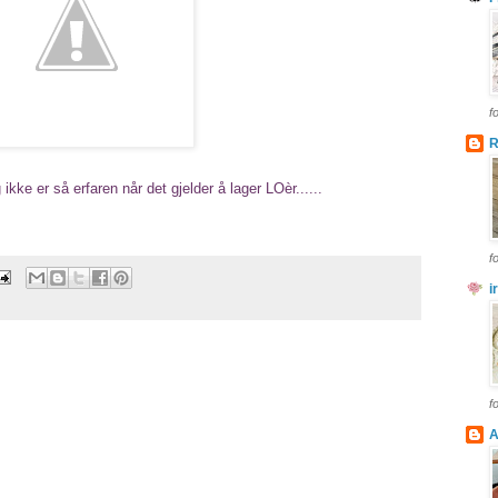
f
R
ke er så erfaren når det gjelder å lager LOèr......
f
i
f
A