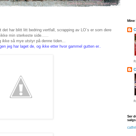
Mine 
C
 det har blitt litt bedring vertfall, scrapping av LO`s er som dere
 ikke min sterkeste side......
 ikke så mye utstyr på denne tiden...
gen jeg har laget de, og ikke etter hvor gammel gutten er..
f
C
f
Ser du
salgs
cath