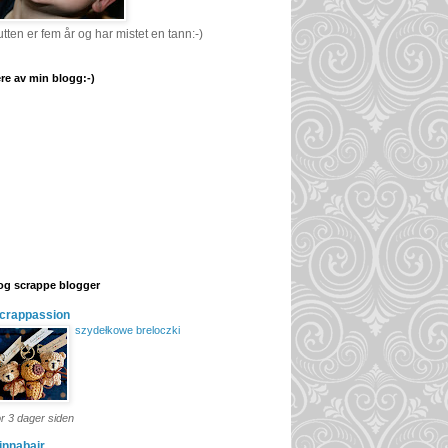
tten er fem år og har mistet en tann:-)
re av min blogg:-)
og scrappe blogger
crappassion
szydełkowe breloczki
or 3 dager siden
innabair