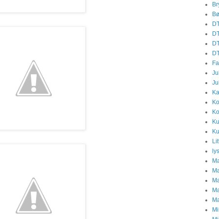
Br
Bø
DT
DT
DT
DT
Fa
Ju
Ju
Ka
Ko
Ko
Ku
Ku
Li
ly
Ma
Ma
Ma
Ma
Ma
Mi