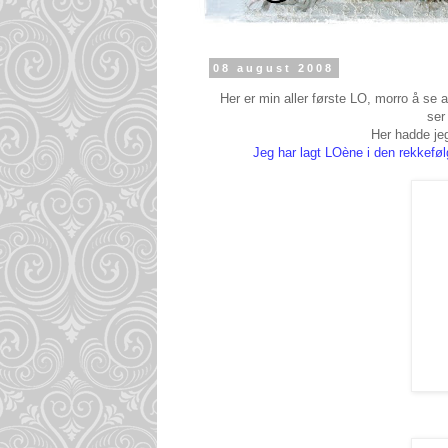
08 august 2008
Her er min aller første LO, morro å se at
ser
Her hadde jeg
Jeg har lagt LOène i den rekkeføl