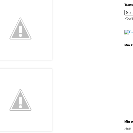
Trans
Powe
Min k
Min p
Hei!