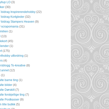
yllup LO
(3)
ker
(30)
-bidrag Inspirerendehobby
(22)
-bidrag Kortgleder
(32)
-bidrag Stampers Heaven
(9)
-scrapomania
(31)
milien
(1)
l
(13)
lekort
(45)
lender
(1)
rt
(175)
rthobby utfordring
(1)
rs
(4)
rsblogg To-kreative
(8)
tt annet
(12)
s
(1)
lte barne ting
(1)
lte bilder
(4)
lte Dørskilt
(7)
lte forskjellige ting
(7)
lte Postkasser
(9)
n lille butikk
(5)