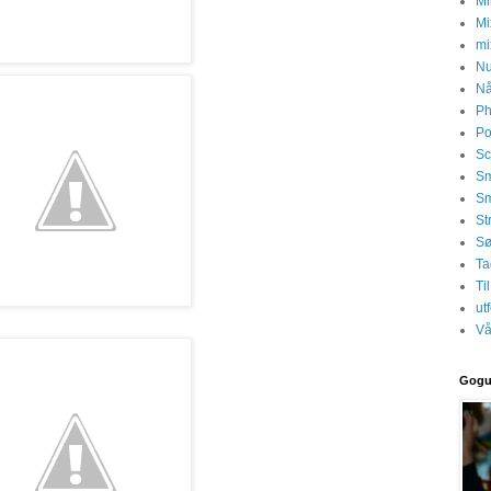
Mi
Mi
mi
Nu
Nå
Ph
Po
Sc
Sm
Sm
St
S
Ta
Ti
ut
Vå
Gogu