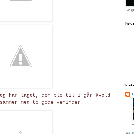
Go gu
Følge
Kort 
s
eg har laget, den ble til i går kveld
sammen med to gode veninder...
f
F