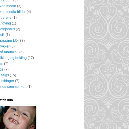
nialbum
(3)
xed media
(3)
xed media bilder
(4)
perelle
(1)
ltoving
(1)
otopearls
(2)
stit
(1)
rapping LO
(38)
ykker
(5)
å album o.l
(6)
rikking og hekling
(17)
øm
(7)
gs
(7)
l salgs
(15)
fordringer
(7)
r og sommer kort
(1)
tten min