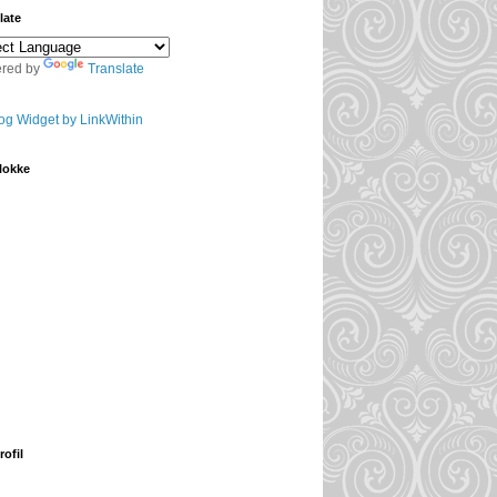
late
red by
Translate
lokke
rofil