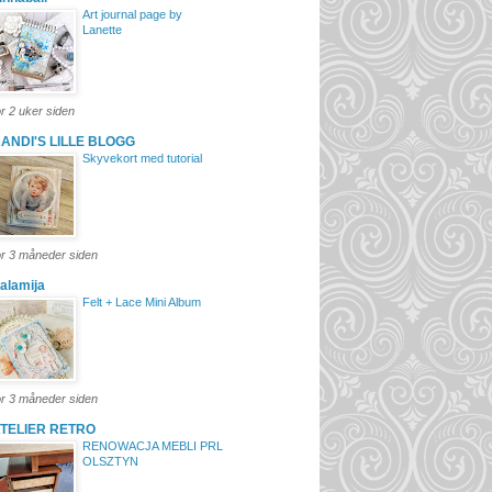
Art journal page by
Lanette
or 2 uker siden
ANDI'S LILLE BLOGG
Skyvekort med tutorial
or 3 måneder siden
ralamija
Felt + Lace Mini Album
or 3 måneder siden
TELIER RETRO
RENOWACJA MEBLI PRL
OLSZTYN