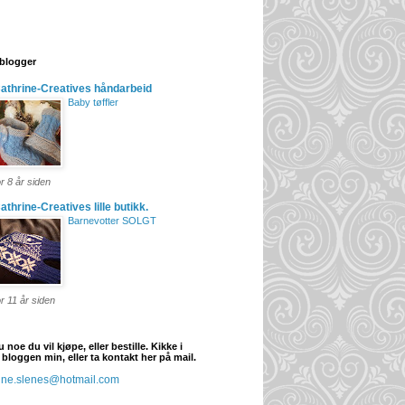
blogger
athrine-Creatives håndarbeid
Baby tøffler
or 8 år siden
athrine-Creatives lille butikk.
Barnevotter SOLGT
or 11 år siden
 noe du vil kjøpe, eller bestille. Kikke i
 bloggen min, eller ta kontakt her på mail.
rine.slenes@hotmail.com