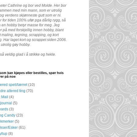
eter Cathrine og bor ved Molde. Her bor
sammen med min mann, som er utrolig
, og verdens skjønneste gutt som er ni.
r for tiden 100% ufør pga dårlig rygg, så
 en hobby betyr masse for meg. Jeg
r på med forskjellig innen hobby, blant
 maling, tegning, scrapping, og kort
g. Har laget kort og scrappet siden 2006.
 utrolig gøy hobby.
så veldig glad i å strikke og hekle.
som kan kjøpes eller bestilles, spør hvis
rer på noe
tered speil/lærret
(10)
dre altered ting
(70)
t Mail
(4)
tjournal
(5)
ards
(3)
og Candy
(23)
kmerker
(5)
kser/Esker
(61)
yllup
(8)