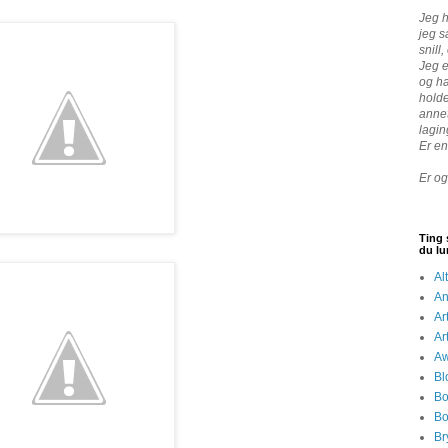
Jeg h
jeg 
snill
Jeg e
og ha
holde
annet
lagin
Er en
Er og
Ting 
du lu
Al
An
Ar
Ar
Aw
Bl
Bo
Bo
Br